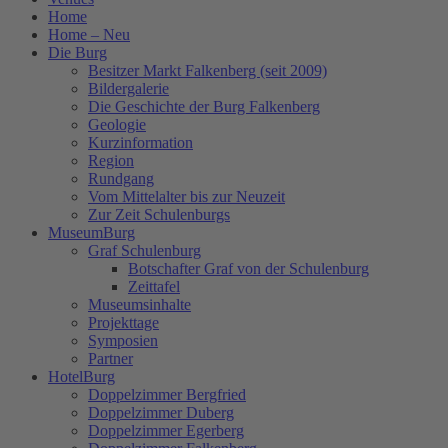
Home
Home – Neu
Die Burg
Besitzer Markt Falkenberg (seit 2009)
Bildergalerie
Die Geschichte der Burg Falkenberg
Geologie
Kurzinformation
Region
Rundgang
Vom Mittelalter bis zur Neuzeit
Zur Zeit Schulenburgs
MuseumBurg
Graf Schulenburg
Botschafter Graf von der Schulenburg
Zeittafel
Museumsinhalte
Projekttage
Symposien
Partner
HotelBurg
Doppelzimmer Bergfried
Doppelzimmer Duberg
Doppelzimmer Egerberg