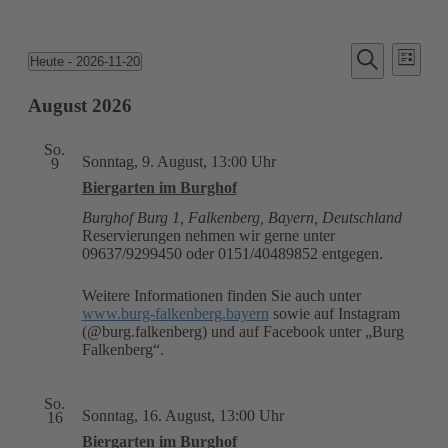
Veransta
Vera
Veranstaltungen
Heute
 - 
2026-11-20
Liste
Ansic
Suche
Datum
Suche
Navi
wählen.
August 2026
und
Ansichten
So.
Navigati
Sonntag, 9. August, 13:00 Uhr
9
Biergarten im Burghof
Burghof
Burg 1, Falkenberg, Bayern, Deutschland
Reservierungen nehmen wir gerne unter
09637/9299450 oder 0151/40489852 entgegen.
Weitere Informationen finden Sie auch unter
www.burg-falkenberg.bayern
sowie auf Instagram
(@burg.falkenberg) und auf Facebook unter „Burg
Falkenberg“.
So.
Sonntag, 16. August, 13:00 Uhr
16
Biergarten im Burghof