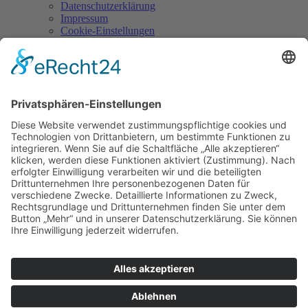
Datenschutzerklärung
Impressum
Cookie-Einstellungen
Kontakt
Burg Falkenberg
Burg 1
95685 Falkenberg
Tel.: 09637/929945-0
Mail:
info@burg-falkenberg.bayern
Hunde nicht erlaubt!
Gefördert/Kofinanziert durch: