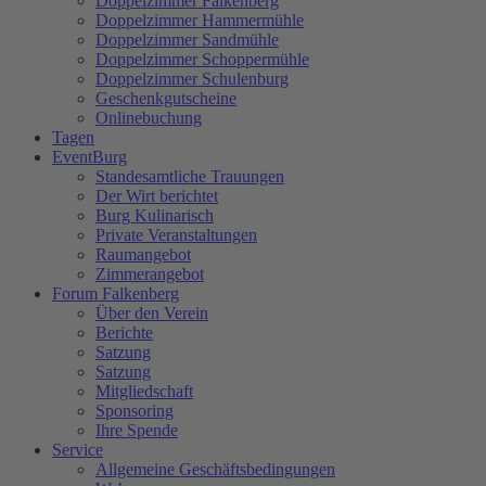
Doppelzimmer Falkenberg
Doppelzimmer Hammermühle
Doppelzimmer Sandmühle
Doppelzimmer Schoppermühle
Doppelzimmer Schulenburg
Geschenkgutscheine
Onlinebuchung
Tagen
EventBurg
Standesamtliche Trauungen
Der Wirt berichtet
Burg Kulinarisch
Private Veranstaltungen
Raumangebot
Zimmerangebot
Forum Falkenberg
Über den Verein
Berichte
Satzung
Satzung
Mitgliedschaft
Sponsoring
Ihre Spende
Service
Allgemeine Geschäftsbedingungen