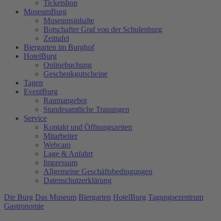
Ticketshop
MuseumBurg
Museumsinhalte
Botschafter Graf von der Schulenburg
Zeittafel
Biergarten im Burghof
HotelBurg
Onlinebuchung
Geschenkgutscheine
Tagen
EventBurg
Raumangebot
Standesamtliche Trauungen
Service
Kontakt und Öffnungszeiten
Mitarbeiter
Webcam
Lage & Anfahrt
Impressum
Allgemeine Geschäftsbedingungen
Datenschutzerklärung
Die Burg
Das Museum
Biergarten
HotelBurg
Tagungsezentrum
Gastronomie