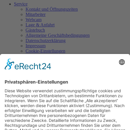
Service
Kontakt und Öffnungszeiten
Mitarbeiter
Webcam
Lage & Anfahrt
Gästebuch
Allgemeine Geschäftsbedingungen
Datenschutzerklärung
Impressum
Cookie-Einstellungen
Kontakt
Burg Falkenberg
Burg 1
95685 Falkenberg
Tel.: 09637/929945-0
Mail:
info@burg-falkenberg.bayern
Hunde nicht erlaubt!
Gefördert/Kofinanziert durch: