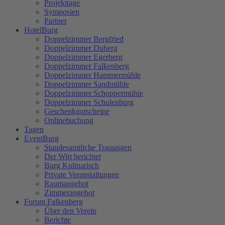
Projekttage
Symposien
Partner
HotelBurg
Doppelzimmer Bergfried
Doppelzimmer Duberg
Doppelzimmer Egerberg
Doppelzimmer Falkenberg
Doppelzimmer Hammermühle
Doppelzimmer Sandmühle
Doppelzimmer Schoppermühle
Doppelzimmer Schulenburg
Geschenkgutscheine
Onlinebuchung
Tagen
EventBurg
Standesamtliche Trauungen
Der Wirt berichtet
Burg Kulinarisch
Private Veranstaltungen
Raumangebot
Zimmerangebot
Forum Falkenberg
Über den Verein
Berichte