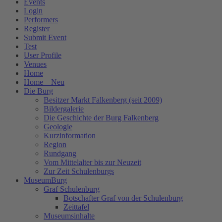
Events
Login
Performers
Register
Submit Event
Test
User Profile
Venues
Home
Home – Neu
Die Burg
Besitzer Markt Falkenberg (seit 2009)
Bildergalerie
Die Geschichte der Burg Falkenberg
Geologie
Kurzinformation
Region
Rundgang
Vom Mittelalter bis zur Neuzeit
Zur Zeit Schulenburgs
MuseumBurg
Graf Schulenburg
Botschafter Graf von der Schulenburg
Zeittafel
Museumsinhalte