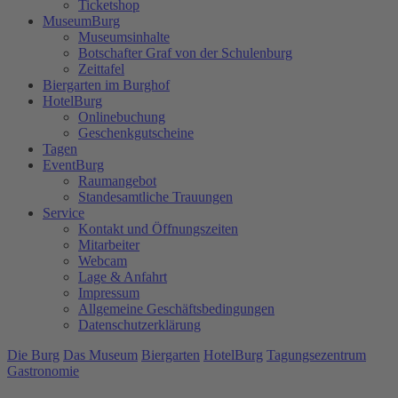
Ticketshop
MuseumBurg
Museumsinhalte
Botschafter Graf von der Schulenburg
Zeittafel
Biergarten im Burghof
HotelBurg
Onlinebuchung
Geschenkgutscheine
Tagen
EventBurg
Raumangebot
Standesamtliche Trauungen
Service
Kontakt und Öffnungszeiten
Mitarbeiter
Webcam
Lage & Anfahrt
Impressum
Allgemeine Geschäftsbedingungen
Datenschutzerklärung
Die Burg
Das Museum
Biergarten
HotelBurg
Tagungsezentrum
Gastronomie