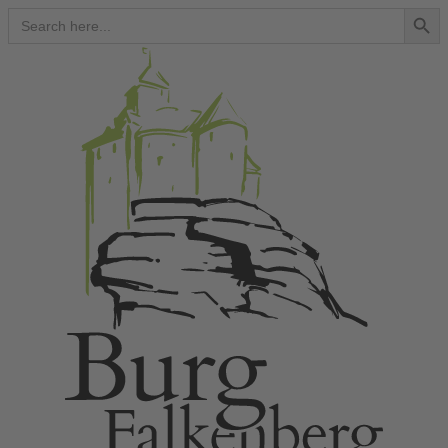
Search Button
Search
for: