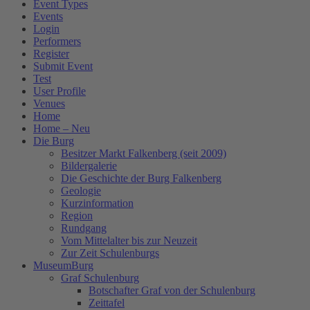
Event Types
Events
Login
Performers
Register
Submit Event
Test
User Profile
Venues
Home
Home – Neu
Die Burg
Besitzer Markt Falkenberg (seit 2009)
Bildergalerie
Die Geschichte der Burg Falkenberg
Geologie
Kurzinformation
Region
Rundgang
Vom Mittelalter bis zur Neuzeit
Zur Zeit Schulenburgs
MuseumBurg
Graf Schulenburg
Botschafter Graf von der Schulenburg
Zeittafel