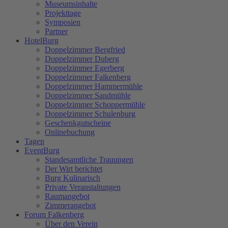
Museumsinhalte
Projekttage
Symposien
Partner
HotelBurg
Doppelzimmer Bergfried
Doppelzimmer Duberg
Doppelzimmer Egerberg
Doppelzimmer Falkenberg
Doppelzimmer Hammermühle
Doppelzimmer Sandmühle
Doppelzimmer Schoppermühle
Doppelzimmer Schulenburg
Geschenkgutscheine
Onlinebuchung
Tagen
EventBurg
Standesamtliche Trauungen
Der Wirt berichtet
Burg Kulinarisch
Private Veranstaltungen
Raumangebot
Zimmerangebot
Forum Falkenberg
Über den Verein