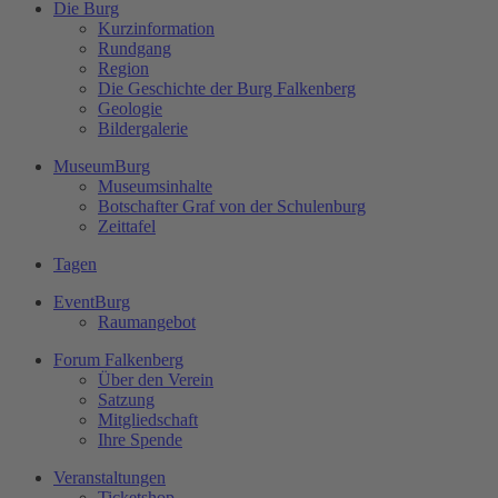
Die Burg
Kurzinformation
Rundgang
Region
Die Geschichte der Burg Falkenberg
Geologie
Bildergalerie
MuseumBurg
Museumsinhalte
Botschafter Graf von der Schulenburg
Zeittafel
Tagen
EventBurg
Raumangebot
Forum Falkenberg
Über den Verein
Satzung
Mitgliedschaft
Ihre Spende
Veranstaltungen
Ticketshop