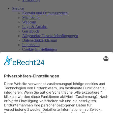
Service
Kontakt und Öffnungszeiten
Mitarbeiter
Webcam
Lage & Anfahrt
Gästebuch
Allgemeine Geschäftsbedingungen
Datenschutzerklärung
Impressum
Cookie-Einstellungen
Kontakt
Burg Falkenberg
Burg 1
95685 Falkenberg
Tel.: 09637/929945-0
Mail:
info@burg-falkenberg.bayern
Hunde nicht erlaubt!
Gefördert/Kofinanziert durch: