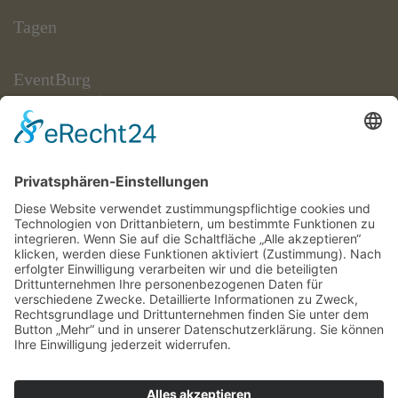
Tagen
EventBurg
Raumangebot
Gefördert/Kofinanziert durch:
Forum Falkenberg
Über den Verein
Satzung
Mitgliedschaft
Ihre Spende
Veranstaltungen
Ticketshop
Service
Kontakt und Öffnungszeiten
Mitarbeiter