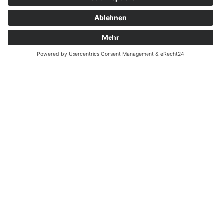
Webcam
Lage & Anfahrt
Gästebuch
Allgemeine Geschäftsbedingungen
Datenschutzerklärung
Impressum
Cookie-Einstellungen
Kontakt
Burg Falkenberg
Burg 1
95685 Falkenberg
Tel.: 09637/929945-0
Mail:
info@burg-falkenberg.bayern
Hunde nicht erlaubt!