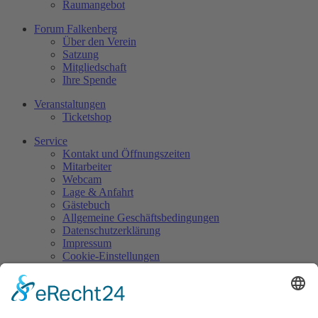
Raumangebot
Forum Falkenberg
Über den Verein
Satzung
Mitgliedschaft
Ihre Spende
Veranstaltungen
Ticketshop
Service
Kontakt und Öffnungszeiten
Mitarbeiter
Webcam
Lage & Anfahrt
Gästebuch
Allgemeine Geschäftsbedingungen
Datenschutzerklärung
Impressum
Cookie-Einstellungen
Kontakt
Burg Falkenberg