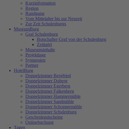
Kurzinformation
Region
Rundgang
Vom Mittelalter bis zur Neuzeit
Zur Zeit Schulenburgs
MuseumBurg
Graf Schulenburg
Botschafter Graf von der Schulenburg
Zeittafel
Museumsinhalte
Projekttage
Symposien
Partner
HotelBurg
Doppelzimmer Bergfried
Doppelzimmer Duberg
Doppelzimmer Egerberg
Doppelzimmer Falkenberg
Doppelzimmer Hammermühle
Doppelzimmer Sandmühle
Doppelzimmer Schoppermühle
Doppelzimmer Schulenburg
Geschenkgutscheine
Onlinebuchung
Tagen