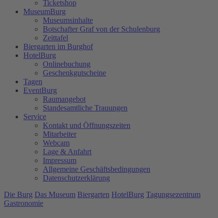
Ticketshop
MuseumBurg
Museumsinhalte
Botschafter Graf von der Schulenburg
Zeittafel
Biergarten im Burghof
HotelBurg
Onlinebuchung
Geschenkgutscheine
Tagen
EventBurg
Raumangebot
Standesamtliche Trauungen
Service
Kontakt und Öffnungszeiten
Mitarbeiter
Webcam
Lage & Anfahrt
Impressum
Allgemeine Geschäftsbedingungen
Datenschutzerklärung
Die Burg
Das Museum
Biergarten
HotelBurg
Tagungsezentrum
Gastronomie