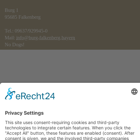
Burg 1
95685 Falkenberg
Tel.: 09637/929945-0
Mail:
info@burg-falkenberg.bayern
No Dogs!
Gefördert/Kofinanziert durch: