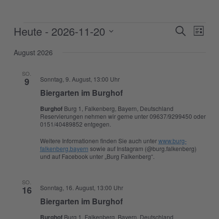
Veranstaltungen
Heute
 - 
2026-11-20
Veranstal
Veran
Suche
Liste
Ansic
Suche
Datum
Navig
wählen.
August 2026
und
Ansichten
SO.
Sonntag, 9. August, 13:00 Uhr
9
Navigati
Biergarten im Burghof
Burghof
Burg 1, Falkenberg, Bayern, Deutschland
Reservierungen nehmen wir gerne unter 09637/9299450 oder
0151/40489852 entgegen.
Weitere Informationen finden Sie auch unter
www.burg-
falkenberg.bayern
sowie auf Instagram (@burg.falkenberg)
und auf Facebook unter „Burg Falkenberg“.
SO.
Sonntag, 16. August, 13:00 Uhr
16
Biergarten im Burghof
Burghof
Burg 1, Falkenberg, Bayern, Deutschland