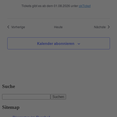
Tickets gibt es ab dem 01.08.2026 unter
okTicket
Veranstaltungen
Veranst
Vorherige
Heute
Nächste
Kalender abonnieren
Suche
Suchen
Sitemap