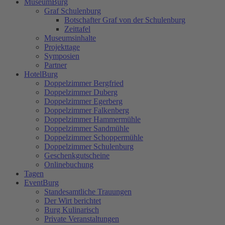
MuseumBurg
Graf Schulenburg
Botschafter Graf von der Schulenburg
Zeittafel
Museumsinhalte
Projekttage
Symposien
Partner
HotelBurg
Doppelzimmer Bergfried
Doppelzimmer Duberg
Doppelzimmer Egerberg
Doppelzimmer Falkenberg
Doppelzimmer Hammermühle
Doppelzimmer Sandmühle
Doppelzimmer Schoppermühle
Doppelzimmer Schulenburg
Geschenkgutscheine
Onlinebuchung
Tagen
EventBurg
Standesamtliche Trauungen
Der Wirt berichtet
Burg Kulinarisch
Private Veranstaltungen