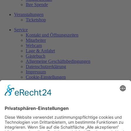
Ihre Spende
Veranstaltungen
Ticketshop
Service
Kontakt und Öffnungszeiten
Mitarbeiter
Webcam
Lage & Anfahrt
Gästebuch
Allgemeine Geschäftsbedingungen
Datenschutzerklärung
Impressum
Cookie-Einstellungen
Kontakt
Burg Falkenberg
Burg 1
95685 Falkenberg
Tel.: 09637/929945-0
Mail:
info@burg-falkenberg.bayern