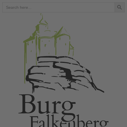
Search Button
Search
for: