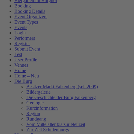
Biergarten im Burghof
Booking
Booking Details
Event Organizers
Event Types
Events
Login
Performers
Register
Submit Event
Test
User Profile
Venues
Home
Home – Neu
Die Burg
Besitzer Markt Falkenberg (seit 2009)
Bildergalerie
Die Geschichte der Burg Falkenberg
Geologie
Kurzinformation
Region
Rundgang
Vom Mittelalter bis zur Neuzeit
Zur Zeit Schulenburgs