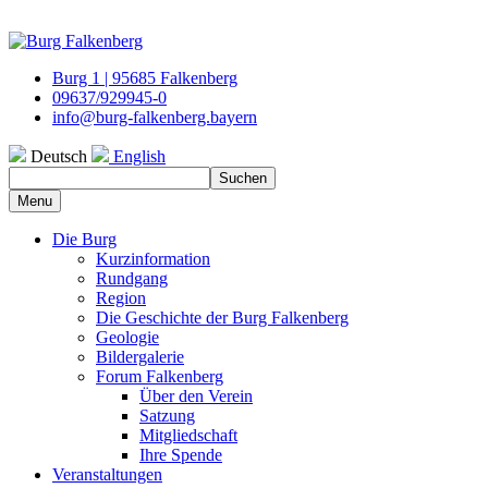
Burg 1 | 95685 Falkenberg
09637/929945-0
info@burg-falkenberg.bayern
Deutsch
English
Suchen
Menu
Die Burg
Kurzinformation
Rundgang
Region
Die Geschichte der Burg Falkenberg
Geologie
Bildergalerie
Forum Falkenberg
Über den Verein
Satzung
Mitgliedschaft
Ihre Spende
Veranstaltungen