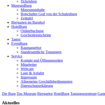
Ticketshop
MuseumBurg
Museumsinhalte
Botschafter Graf von der Schulenburg
Zeittafel
Biergarten im Burghof
HotelBurg
Onlinebuchung
Geschenkgutscheine
Tagen
EventBurg
Raumangebot
Standesamtliche Trauungen
Service
Kontakt und Öffnungszeiten
Mitarbeiter
Webcam
Lage & Anfahrt
Impressum
Allgemeine Geschäftsbedingungen
Datenschutzerklärung
Die Burg
Das Museum
Biergarten
HotelBurg
Tagungsezentrum
Gast
Aktuelles