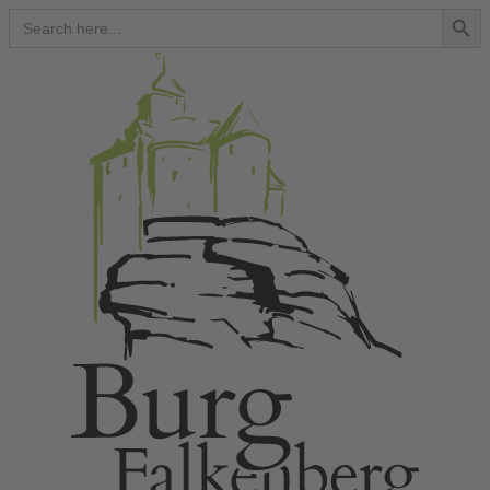
Search Button
Search
for: