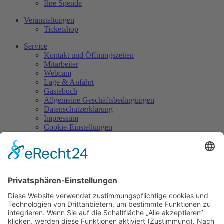
Ihre Spende
Veranstaltungen
Ticketshop
Service
Kontakt und Öffnungszeiten
Mitarbeiter
Webcam
Lage & Anfahrt
Gästebuch
Allgemeine Geschäftsbedingungen
Datenschutzerklärung
Impressum
Cookie-Einstellungen
Kontakt
Burg Falkenberg
Burg 1
95685 Falkenberg
Tel.: 09637/929945-0
Mail:
info@burg-falkenberg.bayern