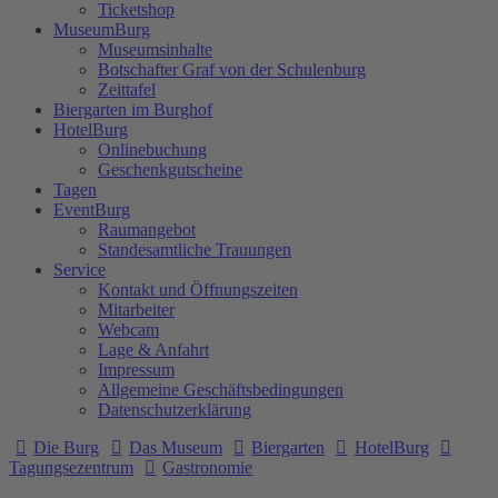
Ticketshop
MuseumBurg
Museumsinhalte
Botschafter Graf von der Schulenburg
Zeittafel
Biergarten im Burghof
HotelBurg
Onlinebuchung
Geschenkgutscheine
Tagen
EventBurg
Raumangebot
Standesamtliche Trauungen
Service
Kontakt und Öffnungszeiten
Mitarbeiter
Webcam
Lage & Anfahrt
Impressum
Allgemeine Geschäftsbedingungen
Datenschutzerklärung
Die Burg
Das Museum
Biergarten
HotelBurg
Tagungsezentrum
Gastronomie