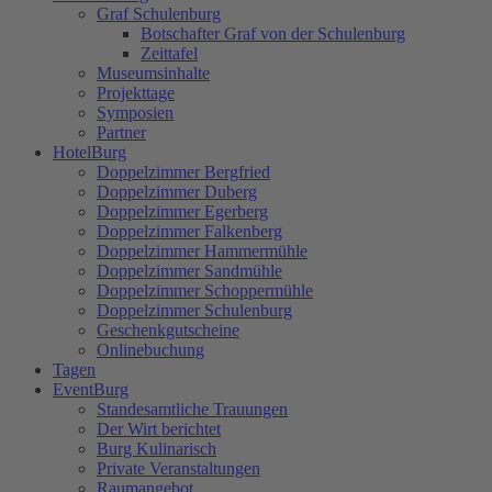
Graf Schulenburg
Botschafter Graf von der Schulenburg
Zeittafel
Museumsinhalte
Projekttage
Symposien
Partner
HotelBurg
Doppelzimmer Bergfried
Doppelzimmer Duberg
Doppelzimmer Egerberg
Doppelzimmer Falkenberg
Doppelzimmer Hammermühle
Doppelzimmer Sandmühle
Doppelzimmer Schoppermühle
Doppelzimmer Schulenburg
Geschenkgutscheine
Onlinebuchung
Tagen
EventBurg
Standesamtliche Trauungen
Der Wirt berichtet
Burg Kulinarisch
Private Veranstaltungen
Raumangebot