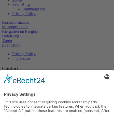
EventBurg
Raumangebot
Privacy Policy
Kurzinformation
Museumsinhalte
Biergarten im Burghof
HotelBurg
Tagen
EventBurg
Privacy Policy
Impressum
Contact
Burg Falkenberg
Burg 1
95685 Falkenberg
Tel.: 09637/929945-0
Mail:
info@burg-falkenberg.bayern
No Dogs!