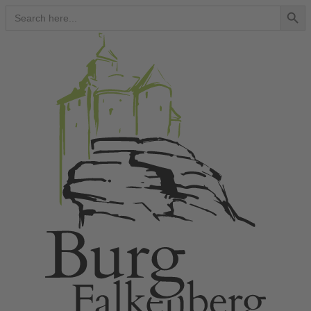
Search Button
Search
for: