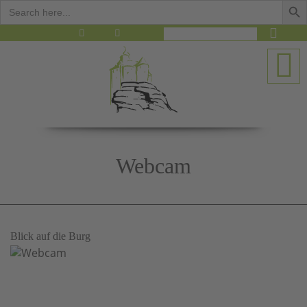
Search
for:
M
Webcam
Blick auf die Burg